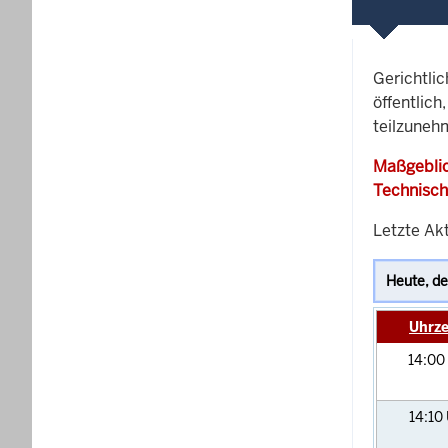
Gerichtli
öffentlich
teilzuneh
Maßgeblic
Technisch
Letzte Akt
Uhrze
14:00
14:10