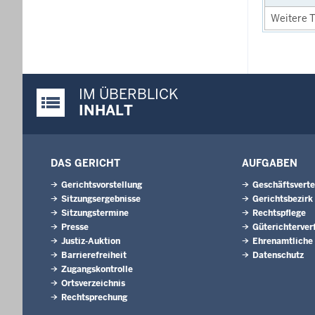
Weitere T
IM ÜBERBLICK
Justiz-Portal im Überblick:
INHALT
DAS GERICHT
AUFGABEN
Gerichtsvorstellung
Geschäftsverte
Sitzungsergebnisse
Gerichtsbezirk
Sitzungstermine
Rechtspflege
Presse
Güterichterver
Justiz-Auktion
Ehrenamtliche
Barrierefreiheit
Datenschutz
Zugangskontrolle
Ortsverzeichnis
Rechtsprechung