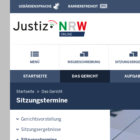
Direkt zum Inhalt
GEBÄRDENSPRACHE
BARRIEREFREIHEIT
Leichte Sprache, Gebärdensprachenvideo u
Arbeitsgericht Oberhausen: Sitzungste
Schnellnavigation mit Volltext-Suche
MENÜ
WEGBESCHREIBUNG
SITZUNGSERGE
STARTSEITE
DAS GERICHT
AUFGA
Hauptmenü: Hauptnavigation
Startseite
Das Gericht
Sitzungstermine
Gerichtsvorstellung
Sitzungsergebnisse
Sitzungstermine