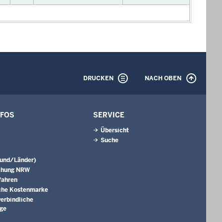
DRUCKEN
NACH OBEN
NFOS
SERVICE
Übersicht
Suche
Bund/Länder)
chung NRW
fahren
che Kostenmarke
erbindliche
äge