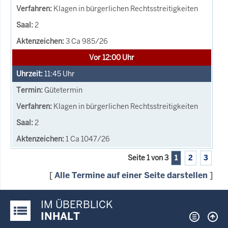
Klagen in bürgerlichen Rechtsstreitigkeiten
2
3 Ca 985/26
Vor 12:00 Uhr
11:45
Uhr
Gütetermin
Klagen in bürgerlichen Rechtsstreitigkeiten
2
1 Ca 1047/26
Seite 1 von 3
1
2
3
[
Alle Termine auf einer Seite darstellen
]
IM ÜBERBLICK
Justiz-Portal im Überblick:
INHALT