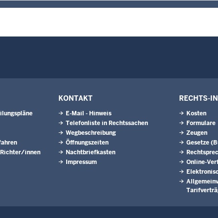
KONTAKT
RECHTS-I
ilungspläne
E-Mail - Hinweis
Kosten
Telefonliste in Rechtssachen
Formulare
Wegbeschreibung
Zeugen
fahren
Öffnungszeiten
Gesetze (
 Richter/innen
Nachtbriefkasten
Rechtspre
Impressum
Online-Ver
Elektronis
Allgemeinv
Tarifvertr