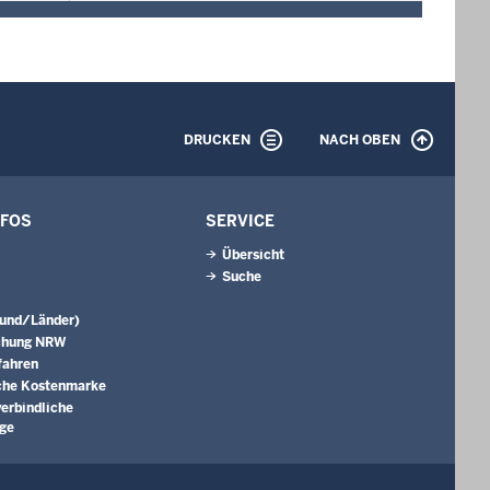
DRUCKEN
NACH OBEN
NFOS
SERVICE
Übersicht
Suche
Bund/Länder)
chung NRW
fahren
che Kostenmarke
erbindliche
äge