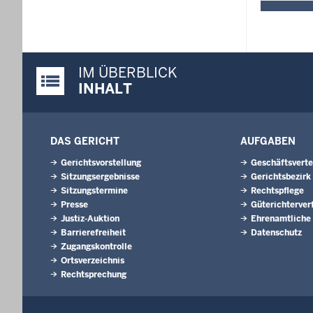
IM ÜBERBLICK
Justiz-Portal im Überblick:
INHALT
DAS GERICHT
AUFGABEN
Gerichtsvorstellung
Geschäftsverte
Sitzungsergebnisse
Gerichtsbezirk
Sitzungstermine
Rechtspflege
Presse
Güterichterver
Justiz-Auktion
Ehrenamtliche
Barrierefreiheit
Datenschutz
Zugangskontrolle
Ortsverzeichnis
Rechtsprechung