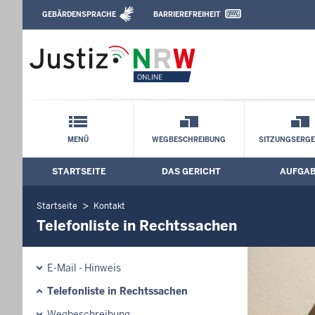
Direkt zum Inhalt
GEBÄRDENSPRACHE
BARRIEREFREIHEIT
Leichte Sprache, Gebärdensprachenvideo u
Arbeitsgericht Oberhausen: Telefonlist
Schnellnavigation mit Volltext-Suche
MENÜ
WEGBESCHREIBUNG
SITZUNGSERGE
STARTSEITE
DAS GERICHT
AUFGA
Hauptmenü: Hauptnavigation
Startseite
Kontakt
Telefonliste in Rechtssachen
E-Mail - Hinweis
Telefonliste in Rechtssachen
Wegbeschreibung