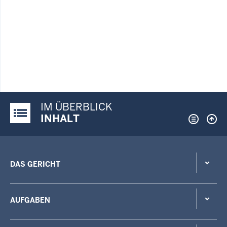
IM ÜBERBLICK
Justiz-Portal im Überblick:
INHALT
DAS GERICHT
AUFGABEN