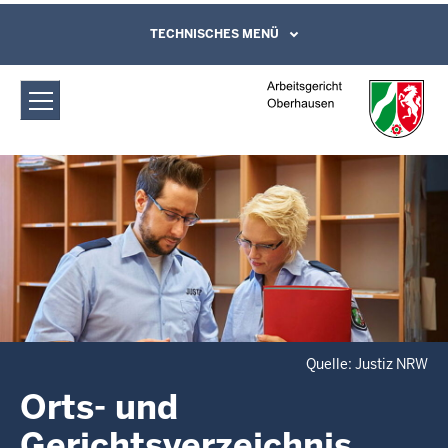
Direkt zum Inhalt
Arbeitsgericht Oberhausen:
TECHNISCHES MENÜ
Leichte Sprache, Gebärdensprachenvideo
und Kontaktformular
Ortsverzeichnis
Quelle: Justiz NRW
Orts- und
Gerichtsverzeichnis