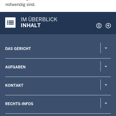
notwendig sind.
IM ÜBERBLICK
Justiz-Portal im Überblick:
INHALT
DAS GERICHT
AUFGABEN
KONTAKT
RECHTS-INFOS