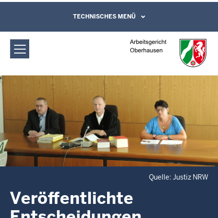
Direkt zum Inhalt
Arbeitsgericht Oberhausen:
TECHNISCHES MENÜ
Leichte Sprache, Gebärdensprachenvideo
und Kontaktformular
Veröffentlichte
Entscheidungen
Quelle: Justiz NRW
Veröffentlichte
Entscheidungen