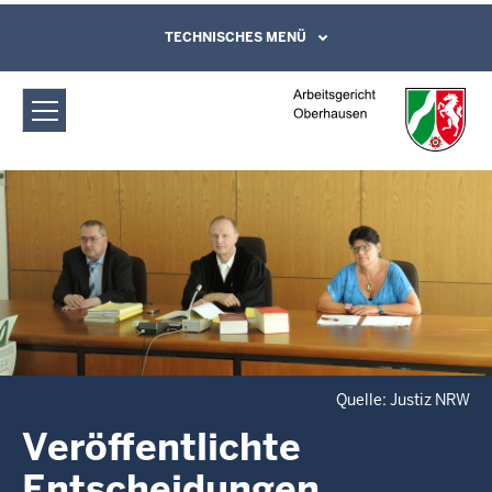
Direkt zum Inhalt
Arbeitsgericht Oberhausen:
TECHNISCHES MENÜ
Leichte Sprache, Gebärdensprachenvideo
und Kontaktformular
Veröffentlichte
Entscheidungen
Quelle: Justiz NRW
Veröffentlichte
Entscheidungen